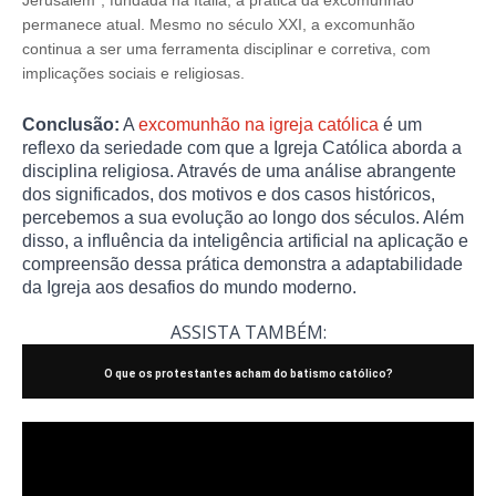
Jerusalém", fundada na Itália, a prática da excomunhão
permanece atual. Mesmo no século XXI, a excomunhão
continua a ser uma ferramenta disciplinar e corretiva, com
implicações sociais e religiosas.
Conclusão:
A
excomunhão na igreja católica
é um
reflexo da seriedade com que a Igreja Católica aborda a
disciplina religiosa. Através de uma análise abrangente
dos significados, dos motivos e dos casos históricos,
percebemos a sua evolução ao longo dos séculos. Além
disso, a influência da inteligência artificial na aplicação e
compreensão dessa prática demonstra a adaptabilidade
da Igreja aos desafios do mundo moderno.
ASSISTA TAMBÉM:
O que os protestantes acham do batismo católico?