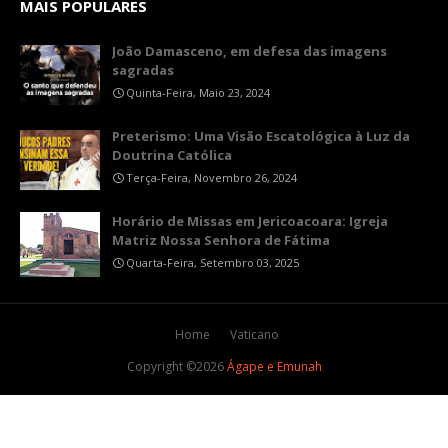
MAIS POPULARES
João Damasceno, em defesa das imagens
sagradas
Quinta-Feira, Maio 23, 2024
Preterismo: Uma Visão Escatológica à Luz da
Doutrina Católica
Terça-Feira, Novembro 26, 2024
Horário de Missas em Jericoacoara: Igreja
Matriz Nossa Senhora de Fátima
Quarta-Feira, Setembro 03, 2025
Home
Vaticano
Copyright ©
2026
Ágape e Emunah