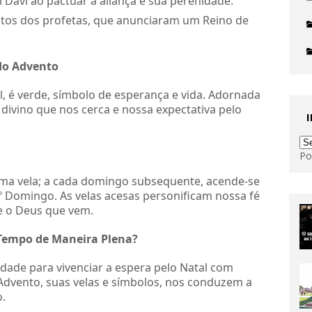
i Davi ao pactuar a aliança e sua perenidade.
os dos profetas, que anunciaram um Reino de
do Advento
l, é verde, símbolo de esperança e vida. Adornada
divino que nos cerca e nossa expectativa pelo
Po
uma vela; a cada domingo subsequente, acende-se
º Domingo. As velas acesas personificam nossa fé
e o Deus que vem.
 Tempo de Maneira Plena?
ade para vivenciar a espera pelo Natal com
 Advento, suas velas e símbolos, nos conduzem a
o.