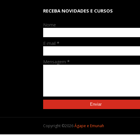
RECEBA NOVIDADES E CURSOS
Nome
E-mail
*
Mensagem
*
Copyright ©
2026
Ágape e Emunah