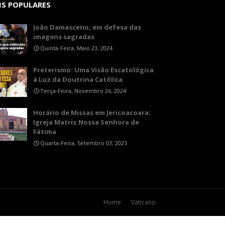
IS POPULARES
João Damasceno, em defesa das
imagens sagradas
Quinta-Feira, Maio 23, 2024
Preterismo: Uma Visão Escatológica
à Luz da Doutrina Católica
Terça-Feira, Novembro 26, 2024
Horário de Missas em Jericoacoara:
Igreja Matriz Nossa Senhora de
Fátima
Quarta-Feira, Setembro 03, 2025
Home
Vaticano