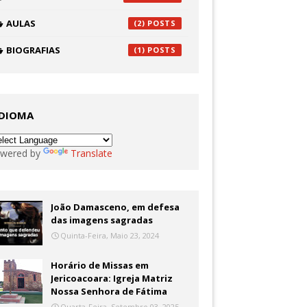
AULAS
(2)
BIOGRAFIAS
(1)
IDIOMA
wered by
Translate
João Damasceno, em defesa
das imagens sagradas
Quinta-Feira, Maio 23, 2024
Horário de Missas em
Jericoacoara: Igreja Matriz
Nossa Senhora de Fátima
Quarta-Feira, Setembro 03, 2025