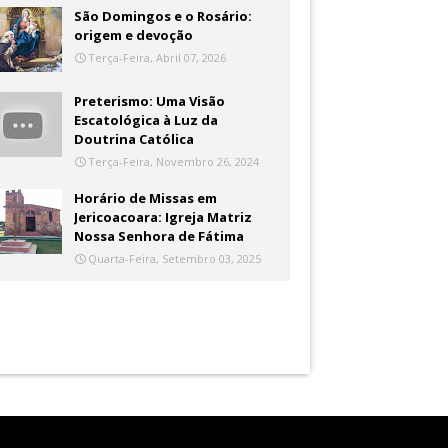
São Domingos e o Rosário:
origem e devoção
Terça-Feira, Abril 07, 2026
Preterismo: Uma Visão
Escatológica à Luz da
Doutrina Católica
Terça-Feira, Novembro 26, 2024
Horário de Missas em
Jericoacoara: Igreja Matriz
Nossa Senhora de Fátima
Quarta-Feira, Setembro 03, 2025