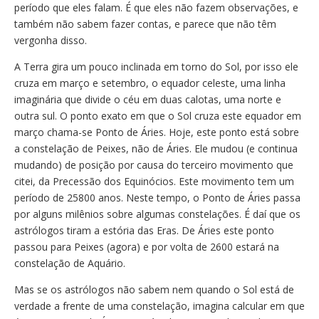
período que eles falam. É que eles não fazem observações, e
também não sabem fazer contas, e parece que não têm
vergonha disso.
A Terra gira um pouco inclinada em torno do Sol, por isso ele
cruza em março e setembro, o equador celeste, uma linha
imaginária que divide o céu em duas calotas, uma norte e
outra sul. O ponto exato em que o Sol cruza este equador em
março chama-se Ponto de Áries. Hoje, este ponto está sobre
a constelação de Peixes, não de Áries. Ele mudou (e continua
mudando) de posição por causa do terceiro movimento que
citei, da Precessão dos Equinócios. Este movimento tem um
período de 25800 anos. Neste tempo, o Ponto de Áries passa
por alguns milênios sobre algumas constelações. É daí que os
astrólogos tiram a estória das Eras. De Áries este ponto
passou para Peixes (agora) e por volta de 2600 estará na
constelação de Aquário.
Mas se os astrólogos não sabem nem quando o Sol está de
verdade a frente de uma constelação, imagina calcular em que