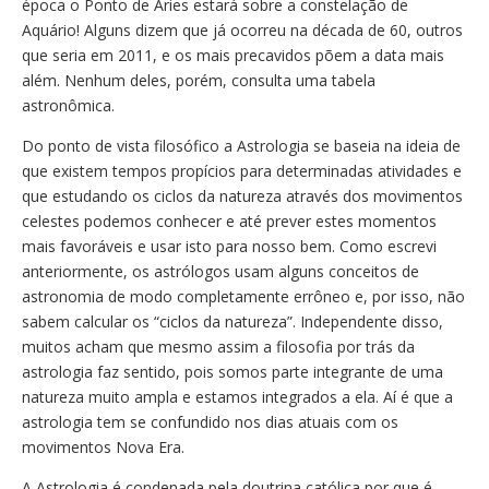
época o Ponto de Áries estará sobre a constelação de
Aquário! Alguns dizem que já ocorreu na década de 60, outros
que seria em 2011, e os mais precavidos põem a data mais
além. Nenhum deles, porém, consulta uma tabela
astronômica.
Do ponto de vista filosófico a Astrologia se baseia na ideia de
que existem tempos propícios para determinadas atividades e
que estudando os ciclos da natureza através dos movimentos
celestes podemos conhecer e até prever estes momentos
mais favoráveis e usar isto para nosso bem. Como escrevi
anteriormente, os astrólogos usam alguns conceitos de
astronomia de modo completamente errôneo e, por isso, não
sabem calcular os “ciclos da natureza”. Independente disso,
muitos acham que mesmo assim a filosofia por trás da
astrologia faz sentido, pois somos parte integrante de uma
natureza muito ampla e estamos integrados a ela. Aí é que a
astrologia tem se confundido nos dias atuais com os
movimentos Nova Era.
A Astrologia é condenada pela doutrina católica por que é